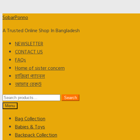
Skip
Skip
SobarPonno
to
to
A Trusted Online Shop In Bangladesh
navigation
content
NEWSLETTER
CONTACT US
FAQs
Home of sister concern
হাজিরা প্যানেল
আমার রেকর্ড
Search
Search
for:
Menu
Bag Collection
Babies & Toys
Backpack Collection