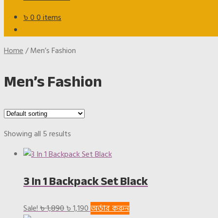
৳
0
0 items
Home
/
Men’s Fashion
Men’s Fashion
Showing all 5 results
3 In 1 Backpack Set Black
Original
Current
Sale!
৳
1,890
৳
1,190
অর্ডার করুন