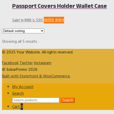
Passport Covers Holder Wallet Case
৳ 1,290.
৳ 890.
Original
Current
Sale!
৳
990
৳
590
অর্ডার করুন
price
price
was:
is:
৳ 990.
৳ 590.
Showing all 5 results
© 2025 Your Website. All rights reserved.
Facebook
Twitter
Instagram
© SobarPonno 2026
Built with Storefront & WooCommerce
.
My Account
Search
Search
Search
for:
Cart
0