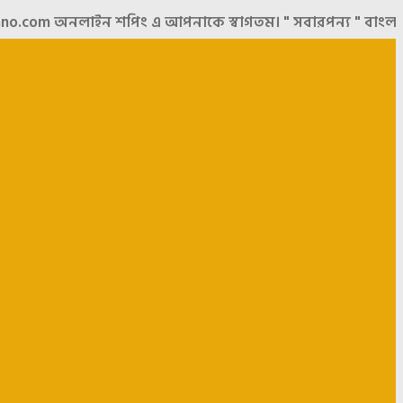
m অনলাইন শপিং এ আপনাকে স্বাগতম। " সবারপন্য " বাংলাদেশের সব