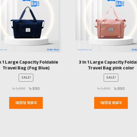
In 1 Large Capacity Foldable
3 In 1 Large Capacity Folda
Travel Bag (Fog Blue)
Travel Bag pink color
SALE!
SALE!
Original
Current
Original
Curren
৳
1,490
৳
890
৳
1,490
৳
890
price
price
price
price
was:
is:
was:
is:
অর্ডার করুন
অর্ডার করুন
৳ 1,490.
৳ 890.
৳ 1,490.
৳ 890.