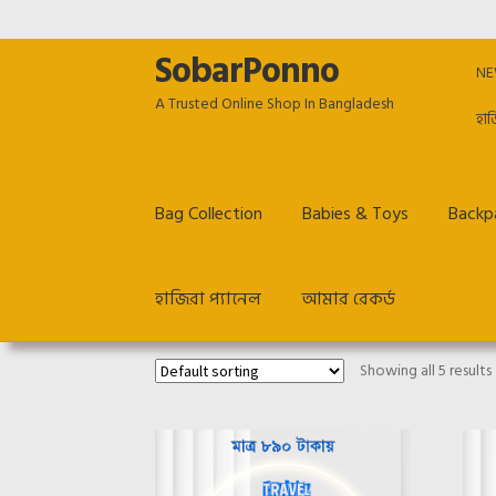
SobarPonno
Skip
Skip
NE
to
to
A Trusted Online Shop In Bangladesh
navigation
content
হাজ
Bag Collection
Babies & Toys
Backpa
হাজিরা প্যানেল
আমার রেকর্ড
Home
Cart
Checkout
Employee Dashboard
Ho
Showing all 5 results
Return & Refund policy
TERM & CONDITIONS