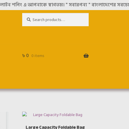
পিং এ আপনাকে স্বাগতম। " সবারপন্য " বাংলাদেশের সবচেয়ে বিশ্ব
Search
Search
for:
৳
0
0 items
Large Capacity Foldable Bag