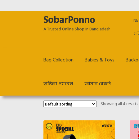
SobarPonno
Skip
Skip
NE
to
to
A Trusted Online Shop In Bangladesh
navigation
content
হাজ
Bag Collection
Babies & Toys
Backpa
হাজিরা প্যানেল
আমার রেকর্ড
Home
Cart
Checkout
Employee Dashboard
Ho
Showing all 4 results
Return & Refund policy
TERM & CONDITIONS