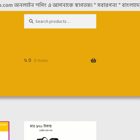
m অনলাইন শপিং এ আপনাকে স্বাগতম। " সবারপন্য " বাংলাদেশের সব
Search
Search
for:
৳
0
0 items