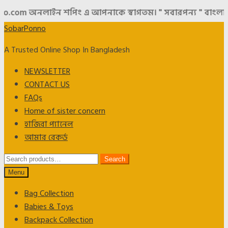
.com অনলাইন শপিং এ আপনাকে স্বাগতম। " সবারপন্য " বাংলাদেশের
Skip
Skip
SobarPonno
to
to
A Trusted Online Shop In Bangladesh
navigation
content
NEWSLETTER
CONTACT US
FAQs
Home of sister concern
হাজিরা প্যানেল
আমার রেকর্ড
Search
Search
for:
Menu
Bag Collection
Babies & Toys
Backpack Collection