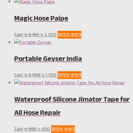
price
price
was:
is:
Magic Hose Paipe
৳ 690.
৳ 390.
Original
Current
Sale!
৳
2,100
৳
2,000
অর্ডার করুন
price
price
was:
is:
Portable Geyser India
৳ 2,100.
৳ 2,000.
Original
Current
Sale!
৳
2,990
৳
1,990
অর্ডার করুন
price
price
was:
is:
Waterproof Silicone Jimator Tape for
৳ 2,990.
৳ 1,990.
All Hose Repair
Original
Current
Sale!
৳
890
৳
690
অর্ডার করুন