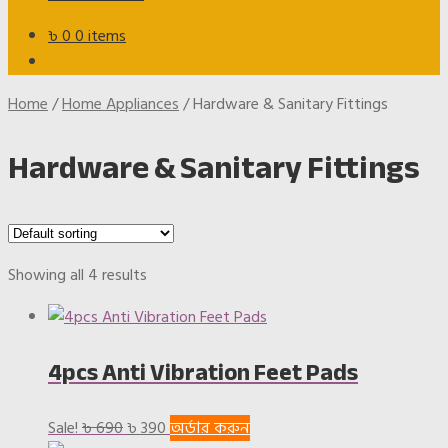
৳
0
0 items
Home
/
Home Appliances
/
Hardware & Sanitary Fittings
Hardware & Sanitary Fittings
Showing all 4 results
4pcs Anti Vibration Feet Pads
Original
Current
Sale!
৳
690
৳
390
অর্ডার করুন