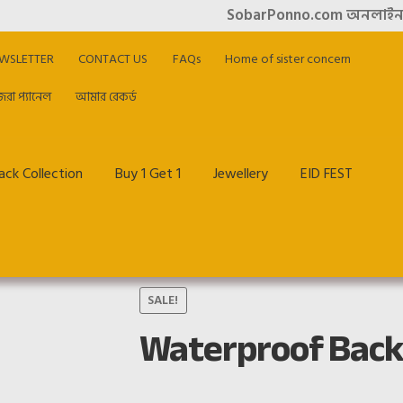
SobarPonno.com অনলাইন শপিং এ আপনা
WSLETTER
CONTACT US
FAQs
Home of sister concern
িরা প্যানেল
আমার রেকর্ড
ck Collection
Buy 1 Get 1
Jewellery
EID FEST
me of sister concern
My account
Offer & Cashback
Privacy Policy
SALE!
Waterproof Back
আমার রেকর্ড
হাজিরা প্যানেল