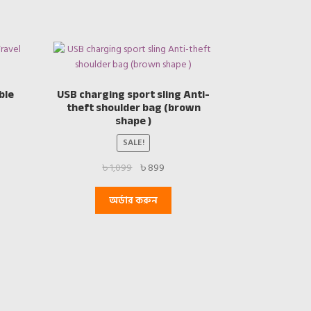
ble
USB charging sport sling Anti-
theft shoulder bag (brown
shape )
SALE!
t
Original
Current
৳
1,099
৳
899
price
price
was:
is:
অর্ডার করুন
৳ 1,099.
৳ 899.