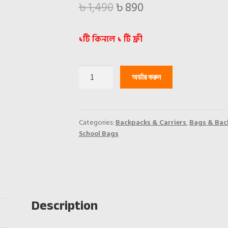
Original
Current
৳
1,490
৳
890
price
price
১টি কিনলে ১ টি ফ্রী
was:
is:
৳ 1,490.
৳ 890.
Waterproof
অর্ডার করুন
Backpack
Free
wallet
quantity
Categories:
Backpacks & Carriers
,
Bags & Bac
School Bags
Description