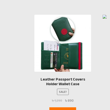
Leather Passport Covers
Holder Wallet Case
SALE!
Original
Current
৳
1,290
৳
890
price
price