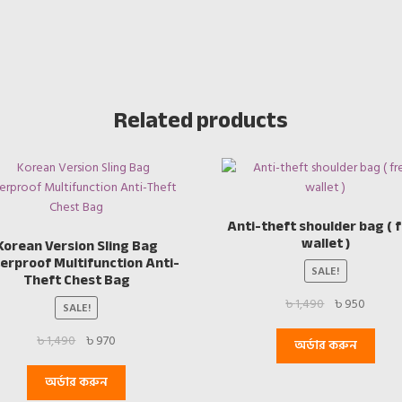
Related products
Anti-theft shoulder bag ( 
wallet )
Korean Version Sling Bag
erproof Multifunction Anti-
SALE!
Theft Chest Bag
Original
Curren
৳
1,490
৳
950
SALE!
price
price
Original
Current
৳
1,490
৳
970
was:
is:
অর্ডার করুন
price
price
৳ 1,490.
৳ 950.
was:
is:
অর্ডার করুন
৳ 1,490.
৳ 970.