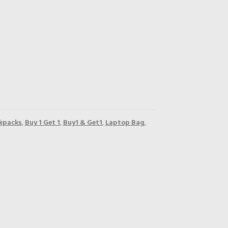
kpacks
,
Buy 1 Get 1
,
Buy1 & Get1
,
Laptop Bag
,