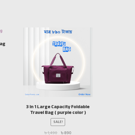
Bag
t
0.
3 In 1 Large Capacity Foldable
Travel Bag ( purple color )
SALE!
Original
Current
৳
1,490
৳
890