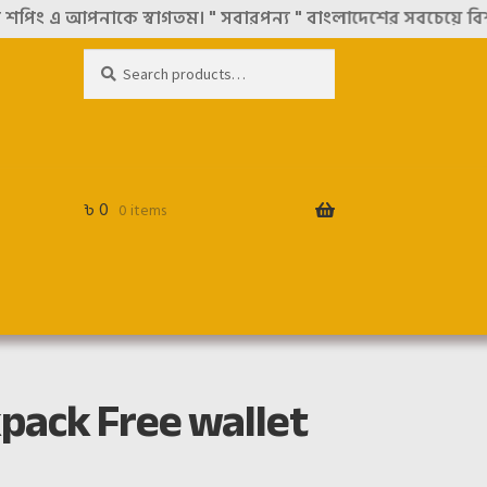
কে স্বাগতম। " সবারপন্য " বাংলাদেশের সবচেয়ে বিশ্বস্ত অনলাইন
Search
Search
for:
৳
0
0 items
pack Free wallet