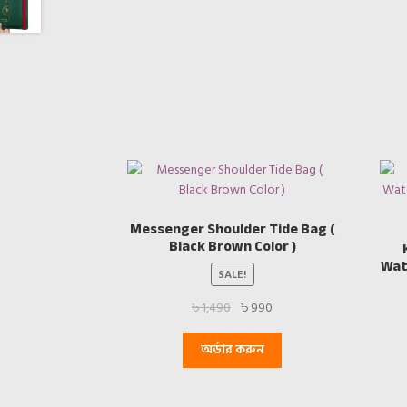
Messenger Shoulder Tide Bag (
Black Brown Color )
Wat
SALE!
Original
Current
৳
1,490
৳
990
price
price
was:
is:
অর্ডার করুন
৳ 1,490.
৳ 990.