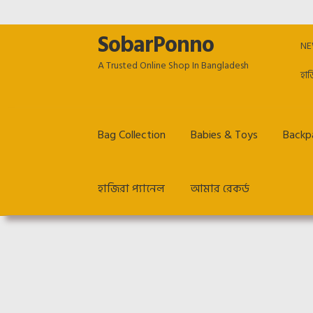
SobarPonno
Skip
Skip
NE
to
to
A Trusted Online Shop In Bangladesh
navigation
content
হাজ
Bag Collection
Babies & Toys
Backpa
হাজিরা প্যানেল
আমার রেকর্ড
Home
Cart
Checkout
Employee Dashboard
Ho
Return & Refund policy
TERM & CONDITIONS