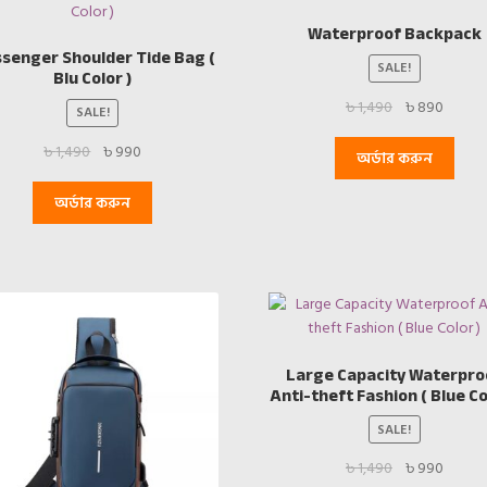
Waterproof Backpack
senger Shoulder Tide Bag (
SALE!
Blu Color )
Original
Curren
৳
1,490
৳
890
SALE!
price
price
Original
Current
৳
1,490
৳
990
was:
is:
অর্ডার করুন
price
price
৳ 1,490.
৳ 890.
was:
is:
অর্ডার করুন
৳ 1,490.
৳ 990.
Large Capacity Waterpro
Anti-theft Fashion ( Blue Co
SALE!
Original
Curren
৳
1,490
৳
990