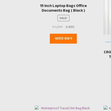
15 Inch Laptop Bags Office
Documents Bag ( Black )
SALE!
Original
Current
৳
1,290
৳
890
price
price
was:
is:
অর্ডার করুন
৳ 1,290.
৳ 890.
CRO