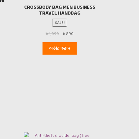
ee
CROSSBODY BAG MEN BUSINESS
TRAVEL HANDBAG
SALE!
t
Original
Current
৳
1,090
৳
890
price
price
was:
is:
অর্ডার করুন
৳ 1,090.
৳ 890.