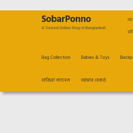
SobarPonno
Skip
Skip
NE
to
to
A Trusted Online Shop In Bangladesh
navigation
content
হাজ
Bag Collection
Babies & Toys
Backpa
হাজিরা প্যানেল
আমার রেকর্ড
Home
Cart
Checkout
Employee Dashboard
Ho
Return & Refund policy
TERM & CONDITIONS