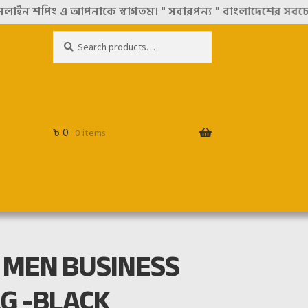
ং এ আপনাকে স্বাগতম। " সবারপন্য " বাংলাদেশের সবচেয়ে বিশ্বস্
Search
Search
for:
৳
0
0 items
 MEN BUSINESS
G -BLACK