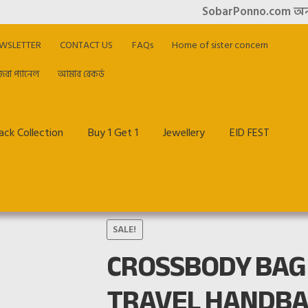
SobarPonno.com অনলাইন শপি
WSLETTER
CONTACT US
FAQs
Home of sister concern
িরা প্যানেল
আমার রেকর্ড
ck Collection
Buy 1 Get 1
Jewellery
EID FEST
me of sister concern
My account
Offer & Cashback
Privacy Policy
SALE!
CROSSBODY BAG
আমার রেকর্ড
হাজিরা প্যানেল
TRAVEL HANDBA