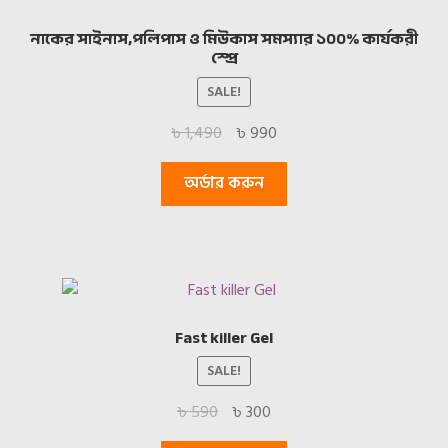
নাকের সাইনাস,পলিপাস ও মিউকাস সমস্যার ১০০% কার্যকরী
স্প্রে
SALE!
Original
Current
৳
1,490
৳
990
price
price
was:
is:
অর্ডার করুন
৳ 1,490.
৳ 990.
Fast killer Gel
SALE!
Original
Current
৳
590
৳
300
price
price