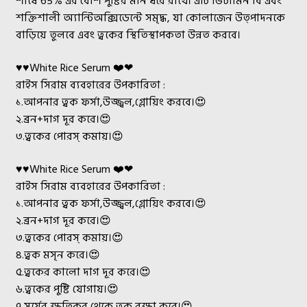
শীষে 65% এর বেশি পুষ্টির মান ধরে রাখে। এটি ভিটামিন বি এবং
শক্তিশালী অ্যান্টিঅক্সিডেন্টে সমৃদ্ধ, যা কোলাজেন উত্পাদনকে
বাড়িয়ে তুলবে এবং ত্বকের স্থিতিস্থাপকতা উন্নত করবে।
♥♥White Rice Serum ❤️❤
রাইস সিরাম ব্যবহারের উপকারিতা :
১.আপনার ত্বক ফর্সা,উজ্জ্বল,গ্লোয়িং করবে।😍
২.ব্রন+দাগ দূর করে।😍
৩.ত্বকের পোরস্ কমায়।😍
♥♥White Rice Serum ❤️❤
রাইস সিরাম ব্যবহারের উপকারিতা :
১.আপনার ত্বক ফর্সা,উজ্জ্বল,গ্লোয়িং করবে।😍
২.ব্রন+দাগ দূর করে।😍
৩.ত্বকের পোরস্ কমায়।😍
৪.ত্বক মসৃন করে।😍
৫.ত্বকের কালো দাগ দূর করে।😍
৬.ত্বকের পুষ্টি যোগায়।😍
৭.সূর্যের ক্ষতিকর থেকে ত্বক রক্ষা করে।😍