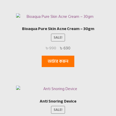
Bioaqua Pure Skin Acne Cream – 30gm
SALE!
Original
Current
৳
990
৳
690
price
price
was:
is:
অর্ডার করুন
৳ 990.
৳ 690.
Anti Snoring Device
SALE!