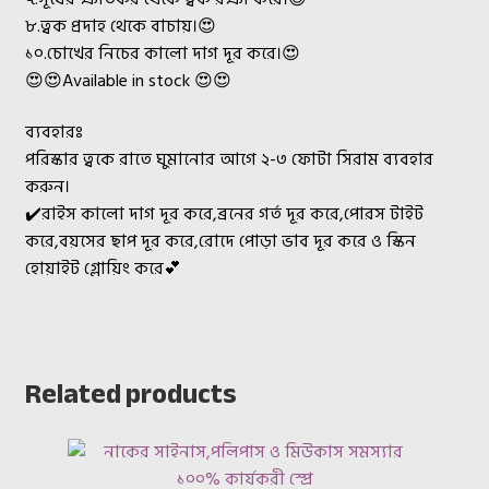
৮.ত্বক প্রদাহ থেকে বাচায়।😍
১০.চোখের নিচের কালো দাগ দূর করে।😍
😍😍Available in stock 😍😍
ব্যবহারঃ
পরিস্কার ত্বকে রাতে ঘুমানোর আগে ২-৩ ফোটা সিরাম ব্যবহার
করুন।
✔️রাইস কালো দাগ দূর করে,ব্রনের গর্ত দূর করে,পোরস টাইট
করে,বয়সের ছাপ দূর করে,রোদে পোড়া ভাব দূর করে ও স্কিন
হোয়াইট গ্লোয়িং করে💕
Related products