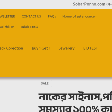
SobarPonno.com অনলাইন শপিং এ
WSLETTER
CONTACT US
FAQs
Home of sister concern
িরা প্যানেল
আমার রেকর্ড
ck Collection
Buy 1 Get 1
Jewellery
EID FEST
me of sister concern
My account
Offer & Cashback
Privacy Policy
SALE!
নাকের সাইনাস,প
আমার রেকর্ড
হাজিরা প্যানেল
সমস্যার ১০০% কার্