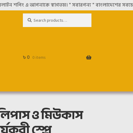
 আপনাকে স্বাগতম। " সবারপন্য " বাংলাদেশের সবচেয়ে বিশ্বস্ত অ
Search
Search
for:
৳
0
0 items
লিপাস ও মিউকাস
যকরী স্প্রে