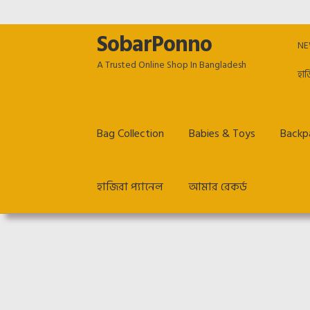
SobarPonno
Skip
Skip
NE
to
to
A Trusted Online Shop In Bangladesh
navigation
content
হাজ
Bag Collection
Babies & Toys
Backpa
হাজিরা প্যানেল
আমার রেকর্ড
Home
Cart
Checkout
Employee Dashboard
Ho
Return & Refund policy
TERM & CONDITIONS