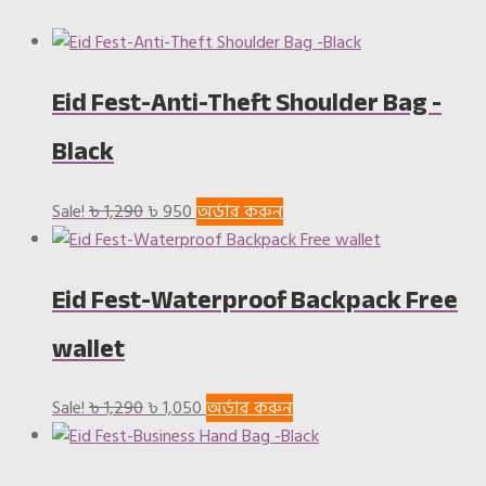
Eid Fest-Anti-Theft Shoulder Bag -
Black
Original
Current
Sale!
৳
1,290
৳
950
অর্ডার করুন
price
price
was:
is:
Eid Fest-Waterproof Backpack Free
৳ 1,290.
৳ 950.
wallet
Original
Current
Sale!
৳
1,290
৳
1,050
অর্ডার করুন
price
price
was:
is: