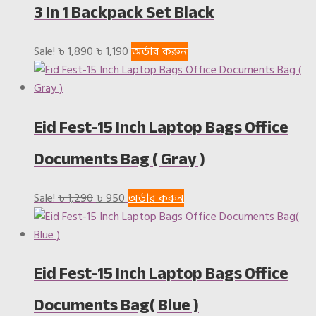
3 In 1 Backpack Set Black
৳ 1,290.
৳ 950.
Original
Current
Sale!
৳
1,890
৳
1,190
অর্ডার করুন
price
price
was:
is:
৳ 1,890.
৳ 1,190.
Eid Fest-15 Inch Laptop Bags Office
Documents Bag ( Gray )
Original
Current
Sale!
৳
1,290
৳
950
অর্ডার করুন
price
price
was:
is:
৳ 1,290.
৳ 950.
Eid Fest-15 Inch Laptop Bags Office
Documents Bag( Blue )