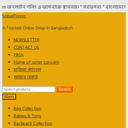
নলাইন শপিং এ আপনাকে স্বাগতম। " সবারপন্য " বাংলাদেশের সবচেয়
Skip
Skip
SobarPonno
to
to
A Trusted Online Shop In Bangladesh
navigation
content
NEWSLETTER
CONTACT US
FAQs
Home of sister concern
হাজিরা প্যানেল
আমার রেকর্ড
Search
Search
for:
Menu
Bag Collection
Babies & Toys
Backpack Collection