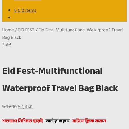
৳
0
0 items
Home
/
EID FEST
/
Eid Fest-Multifunctional Waterproof Travel
Bag Black
Sale!
Eid Fest-Multifunctional
Waterproof Travel Bag Black
Original
Current
৳
1,690
৳
1,450
price
price
শতভাগ নিশ্চিত হয়েই
অর্ডার করুন
বাটনে ক্লিক করুন
was:
is:
৳ 1,690.
৳ 1,450.