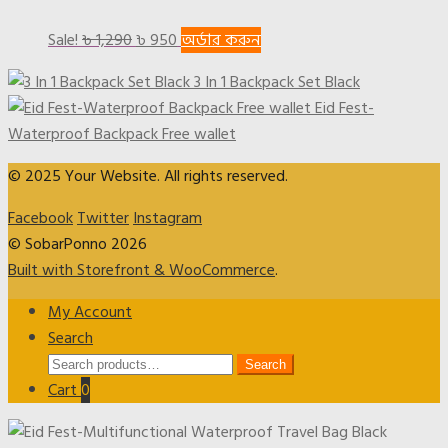
Original
Current
Sale!
৳
1,290
৳
950
অর্ডার করুন
price
price
3 In 1 Backpack Set Black
was:
is:
Eid Fest-
৳ 1,290.
৳ 950.
Waterproof Backpack Free wallet
© 2025 Your Website. All rights reserved.
Facebook
Twitter
Instagram
© SobarPonno 2026
Built with Storefront & WooCommerce
.
My Account
Search
Search
Search
for:
Cart
0