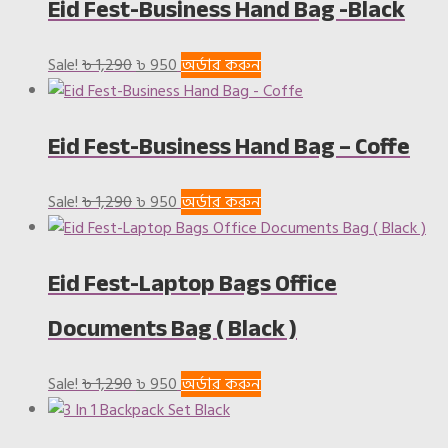
Eid Fest-Business Hand Bag -Black
৳ 1,290.
৳ 1,050.
Original
Current
Sale!
৳
1,290
৳
950
অর্ডার করুন
price
price
was:
is:
Eid Fest-Business Hand Bag – Coffe
৳ 1,290.
৳ 950.
Original
Current
Sale!
৳
1,290
৳
950
অর্ডার করুন
price
price
was:
is:
Eid Fest-Laptop Bags Office
৳ 1,290.
৳ 950.
Documents Bag ( Black )
Original
Current
Sale!
৳
1,290
৳
950
অর্ডার করুন
price
price
was:
is: