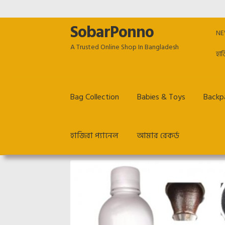
SobarPonno
Skip
Skip
NE
to
to
A Trusted Online Shop In Bangladesh
navigation
content
হাজ
Bag Collection
Babies & Toys
Backpa
হাজিরা প্যানেল
আমার রেকর্ড
Home
Cart
Checkout
Employee Dashboard
Ho
Return & Refund policy
TERM & CONDITIONS