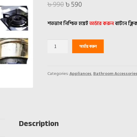
Original
Current
৳
990
৳
590
price
price
শতভাগ নিশ্চিত হয়েই
অর্ডার করুন
বাটনে ক্লি
was:
is:
৳ 990.
৳ 590.
Multi-
অর্ডার করুন
Purpose
Bubble
Cleaner
quantity
Categories:
Appliances
,
Bathroom Accessorie
Description