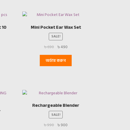
t 10
Mini Pocket Ear Wax Set
SALE!
Original
Current
৳
690
৳
490
price
price
was:
is:
অর্ডার করুন
৳ 690.
৳ 490.
Rechargeable Blender
Y
SALE!
Original
Current
৳
990
৳
900