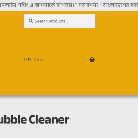
পিং এ আপনাকে স্বাগতম। " সবারপন্য " বাংলাদেশের সবচেয়ে বিশ্বস
Search
Search
for:
৳
0
0 items
ubble Cleaner