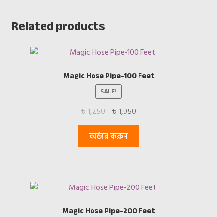
Related products
Magic Hose Pipe-100 Feet
SALE!
Original
Current
৳
1,250
৳
1,050
price
price
was:
is:
অর্ডার করুন
৳ 1,250.
৳ 1,050.
Magic Hose Pipe-200 Feet