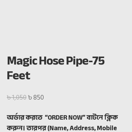
Offer & Cashback
Privacy Policy
Return & Refund policy
TERM & CONDITIONS
Magic Hose Pipe-75
আমার রেকর্ড
Feet
হাজিরা প্যানেল
Original
Current
৳
1,050
৳
850
price
price
অর্ডার করতে “ORDER NOW” বাটনে ক্লিক
was:
is:
করুন। তারপর (Name, Address, Mobile
৳ 1,050.
৳ 850.