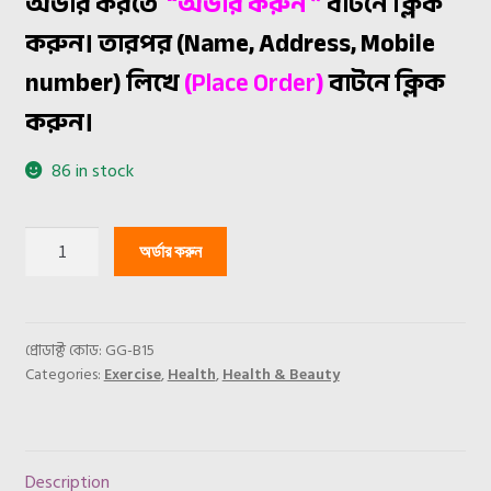
অর্ডার করতে
“অর্ডার করুন ”
বাটনে ক্লিক
was:
is:
করুন। তারপর (Name, Address, Mobile
৳ 890.
৳ 590.
number) লিখে
(
Place Order
)
বাটনে ক্লিক
করুন।
86 in stock
5
অর্ডার করুন
in
1
Beauty
Care
প্রোডাক্ট কোড:
GG-B15
Categories:
Exercise
,
Health
,
Health & Beauty
Massager
quantity
Description