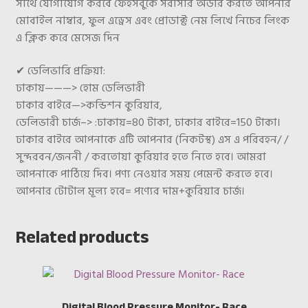
সাথে যোগাযোগ করবে ফেইসবুকে সরাসরি অর্ডার করতে আপনার
মোবাইল নাম্বার, ফুল এড্রেস এবং প্রোডাক্ট নেম লিখে নিচের লিংক
এ ক্লিক করে মেসেজ দিন
✔
ডেলিভারি প্রক্রিয়া:
ঢাকায়———> হোম ডেলিভারী
ঢাকার বাইরে—>কন্ডিশন কুরিয়ার,
ডেলিভারী চার্জ–> :ঢাকায়=80 টাকা, ঢাকার বাইরে=150 টাকা।
ঢাকার বাইরে আপনাকে এটি আপনার (নিকটস্থ) এস এ পরিবহন/ /
সুন্দরবন/জননী / করতোয়া কুরিয়ার হতে নিতে হবে। আমরা
আপনাকে পাঠিয়ে দিব। পণ্য নেওয়ার সময় পেমেন্ট করতে হবে।
আপনার টোটাল মূল্য হবে= পণ্যের দাম+কুরিয়ার চার্জ।
Related products
Digital Blood Pressure Monitor- Race