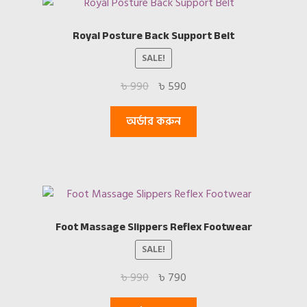
Royal Posture Back Support Belt
SALE!
Original
Current
৳
990
৳
590
price
price
was:
is:
অর্ডার করুন
৳ 990.
৳ 590.
Foot Massage Slippers Reflex Footwear
SALE!
Original
Current
৳
990
৳
790
price
price