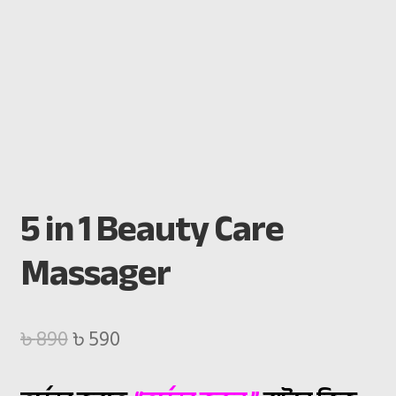
5 in 1 Beauty Care
Massager
Original
Current
৳
890
৳
590
price
price