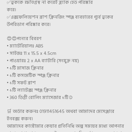
✅
ত্বককে ক্ষতিগ্রস্থ না করেই ব্ল্যাক হেড পরিষ্কার
করে।
✅
এক্সফলিয়েশন ব্রাশ ক্লিনজিং স্পঞ্জ ব্যবহারের পুর্বে ত্বকের
উপরিভাগ পরিষ্কার করে।
😍
😍
পন্যের বিবরণ
• ম্যাটেরিয়ালঃ ABS
• সাইজঃ 11 x 15.5 x 4.5cm
• পাওয়ারঃ 2 x AA ব্যাটারি (সংযুক্ত নয়)
• ১টি মাসাজ ক্লিনার
• ১টি কসমেটিক স্পঞ্জ ক্লিনার
• ১টি সফট ব্রাশ
• ১টি ল্যাটেক্স স্পঞ্জ ক্লিনার
• 360 ডিগ্রী রোলিং ম্যাসেজার ১টি D
🛒
অর্ডার করুনঃ 01911451645 অথবা আমাদের মেসেঞ্জারে
ইনবক্স করুন।
আমাদের কাস্টোমার কেয়ার প্রতিনিধি অল্প সময়ের মধ্যে আপনার