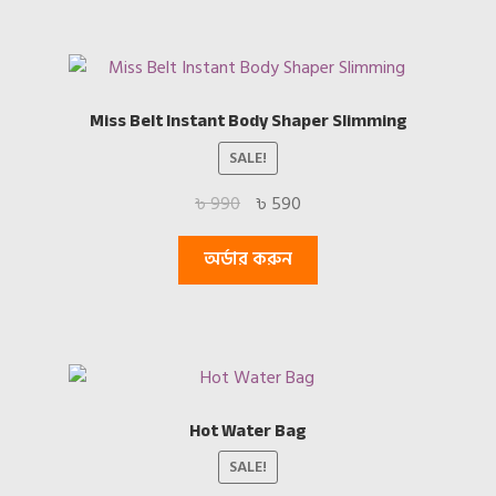
Miss Belt Instant Body Shaper Slimming
SALE!
Original
Current
৳
990
৳
590
price
price
was:
is:
অর্ডার করুন
৳ 990.
৳ 590.
Hot Water Bag
SALE!